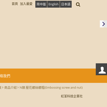
首頁
加入最愛
简中版
English
日本語
絡我們
頁
商品介紹
N類 壓花螺絲螺帽(Embossing screw and nut)
虹荃科技企業社
虹荃科技企業社