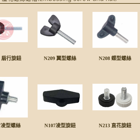
0 扇行旋鈕
N209 翼型螺絲
N208 蝶型螺絲
07凌型螺絲
N107凌型旋鈕
N213 直花旋鈕