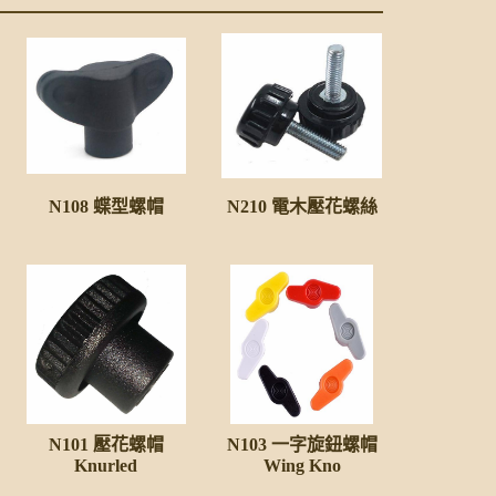
N108 蝶型螺帽
N210 電木壓花螺絲
N101 壓花螺帽
N103 一字旋鈕螺帽
Knurled
Wing Kno