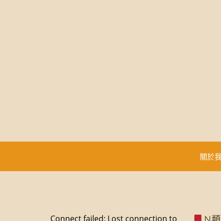
關於
Connect failed: Lost connection to
N類