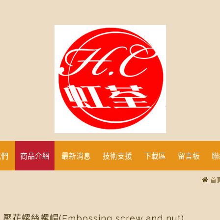
我們
商品介紹
最新消息
技術支援
下載區
留言板
聯
首
 壓花螺絲螺帽(Embossing screw and nut)