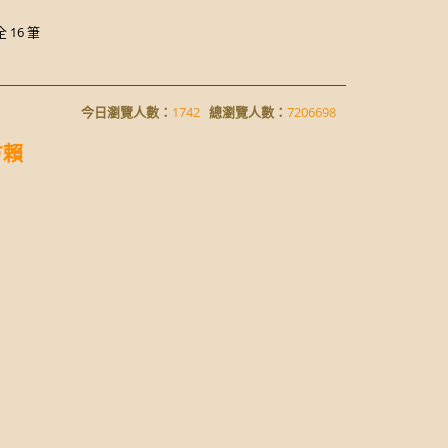
全 16 筆
今日瀏覽人數：
1742
總瀏覽人數：
7206698
方賴